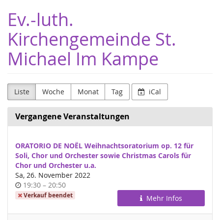
Zum
Ev.-luth.
Haupt-
Inhalt
Kirchengemeinde St.
springen
Michael Im Kampe
Liste
Woche
Monat
Tag
iCal
Vergangene Veranstaltungen
ORATORIO DE NOËL Weihnachtsoratorium op. 12 für
Soli, Chor und Orchester sowie Christmas Carols für
Chor und Orchester u.a.
Sa, 26. November 2022
Uhrzeit
bis
19:30
–
20:50
Verkauf beendet
Mehr Infos