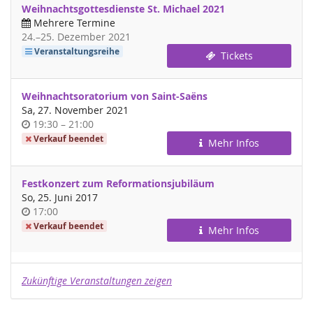
Weihnachtsgottesdienste St. Michael 2021
Mehrere Termine
bis
24.
–
25. Dezember 2021
Veranstaltungsreihe
Tickets
Weihnachtsoratorium von Saint-Saëns
Sa, 27. November 2021
Uhrzeit
bis
19:30
–
21:00
Verkauf beendet
Mehr Infos
Festkonzert zum Reformationsjubiläum
So, 25. Juni 2017
Uhrzeit
17:00
Verkauf beendet
Mehr Infos
Zukünftige Veranstaltungen zeigen